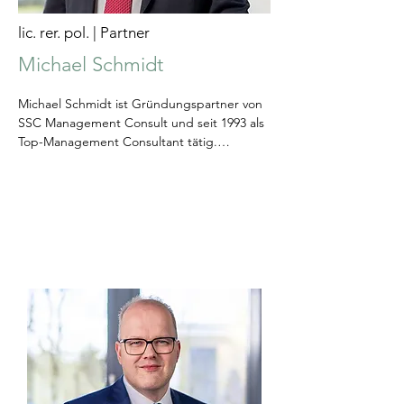
lic. rer. pol. | Partner
Michael Schmidt
Michael Schmidt ist Gründungspartner von 
SSC Management Consult und seit 1993 als 
Top-Management Consultant tätig.

Schwerpunkte seiner 33-jährigen 
Beratungstätigkeit bei über 150 Sparkassen 
sowie Landesbanken und Verbundpartnern 
waren dabei insbesondere:

• Begleitung von Fusionen von Sparkassen, 
Landesbanken und Verbundpartnern

• Entwicklung von Strategien für die 
privaten und gewerblichen 
Kundensegmente

• Outsourcing (u.a. Gründung des größten 
deutschen Dienstleisters der SFG)
