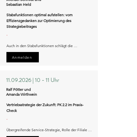
Sebastian Held​
Stabsfunktionen optimal aufstellen: vom
Effizienzgedanken zur Optimierung des
Strategiebeitrages
.
Auch in den Stabsfunktionen schlägt die 
Demografie zu und erfordert effiziente und 
schlanke Stäbe in Banken und Sparkassen.

Anmelden
Eine Neuaufstellung der Stäbe federt die Effekte 
der Demografie ab und unterstützt das 
11.09.2026
|
10 - 11 Uhr
Kostenmanagement. Dabei muss es gelingen, dass 
die Stäbe neben der kostenoptimalen Aufstellung 
Ralf Pötter und
ihren Beitrag zur Erfüllung der Geschäftsstrategie 
Amanda Wirthwein​
leisten. 

Vertriebsstrategie der Zukunft: PK 2.2 im Praxis-
So muss z. B. ein Vertriebsmanagement über alle 
Check
Segmente hinweg das Erreichen der Vertriebsziele 
unterstützen oder das Kreditsekretariat die 
.
Umsetzung der Standards in den Aktivprozessen 
forcieren. 

Übergreifende Service-Strategie, Rolle der Filiale 
und medialer Vertrieb.
