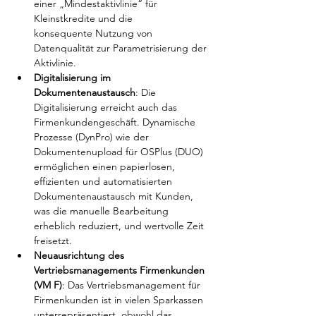
einer „Mindestaktivlinie“ für 
Kleinstkredite und die 
konsequente Nutzung von 
Datenqualität zur Parametrisierung der 
Aktivlinie.
Digitalisierung im 
Dokumentenaustausch
: Die 
Digitalisierung erreicht auch das 
Firmenkundengeschäft. Dynamische 
Prozesse (DynPro) wie der 
Dokumentenupload für OSPlus (DUO) 
ermöglichen einen papierlosen, 
effizienten und automatisierten 
Dokumentenaustausch mit Kunden, 
was die manuelle Bearbeitung 
erheblich reduziert, und wertvolle Zeit 
freisetzt.
Neuausrichtung des 
Vertriebsmanagements Firmenkunden 
(VM F)
: Das Vertriebsmanagement für 
Firmenkunden ist in vielen Sparkassen 
unterrepräsentiert, obwohl das 