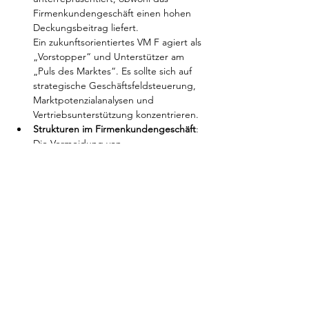
Firmenkundengeschäft einen hohen 
Deckungsbeitrag liefert. 
Ein zukunftsorientiertes VM F agiert als 
„Vorstopper“ und Unterstützer am 
„Puls des Marktes“. Es sollte sich auf 
strategische Geschäftsfeldsteuerung, 
Marktpotenzialanalysen und 
Vertriebsunterstützung konzentrieren.
Strukturen im Firmenkundengeschäft
: 
Die Vermeidung von 
Schnittstellenverlusten ist 
entscheidend. Die Bündelung der 
gesamten Wertschöpfungskette im 
Dezernat Firmenkunden, einschließlich 
Private Banking und spezialisierter 
Produkte (Corporate Finance, Leasing, 
Factoring, Ausland etc.), erhöht die 
vertriebliche Schlagkraft und 
ermöglicht eine ganzheitliche 
Ertragsgenerierung.
Business Case & Ertragsgenerierung
: 