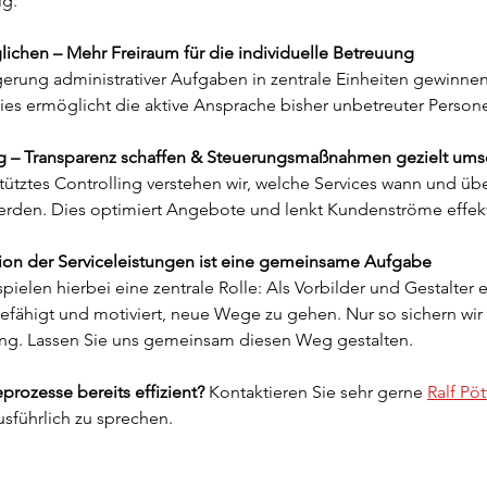
ig.
ichen – Mehr Freiraum für die individuelle Betreuung
gerung administrativer Aufgaben in zentrale Einheiten gewinnen
 Dies ermöglicht die aktive Ansprache bisher unbetreuter Perso
lg – Transparenz schaffen & Steuerungsmaßnahmen gezielt ums
ütztes Controlling verstehen wir, welche Services wann und üb
erden. Dies optimiert Angebote und lenkt Kundenströme effekt
ion der Serviceleistungen ist eine gemeinsame Aufgabe
pielen hierbei eine zentrale Rolle: Als Vorbilder und Gestalter ei
fähigt und motiviert, neue Wege zu gehen. Nur so sichern wir e
ng. Lassen Sie uns gemeinsam diesen Weg gestalten.
eprozesse bereits effizient?
 Kontaktieren Sie sehr gerne 
Ralf Pöt
sführlich zu sprechen.