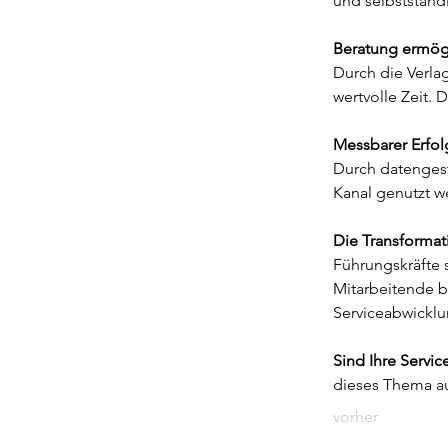
und selbstständ
Beratung ermögl
Durch die Verla
wertvolle Zeit.
Messbarer Erfo
Durch datengest
Kanal genutzt w
Die Transformat
Führungskräfte s
Mitarbeitende be
Serviceabwicklu
Sind Ihre Servic
dieses Thema au
vorher