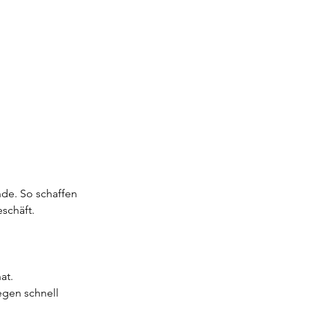
de. So schaffen 
eschäft.
at.
egen schnell 