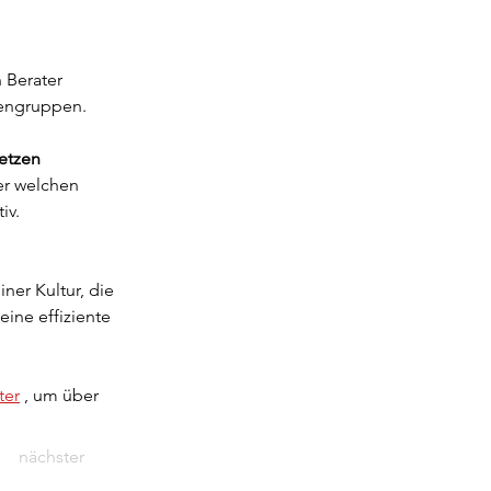
 Berater 
nengruppen.
etzen
er welchen 
iv.
ner Kultur, die 
ine effiziente 
ter
 , um über 
nächster