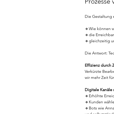
Prozesse 
Die Gestaltung e
🔹Wie können wi
🔹die Erreichba
🔹gleichzeitig 
Die Antwort: Tec
Effizienz durch 
Verkürzte Bearb
wir mehr Zeit fü
Digitale Kanäle
🔹Erhöhte Erreic
🔹Kunden wählen
🔹Bots wie Anna