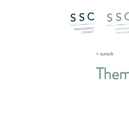
< zurück
Them